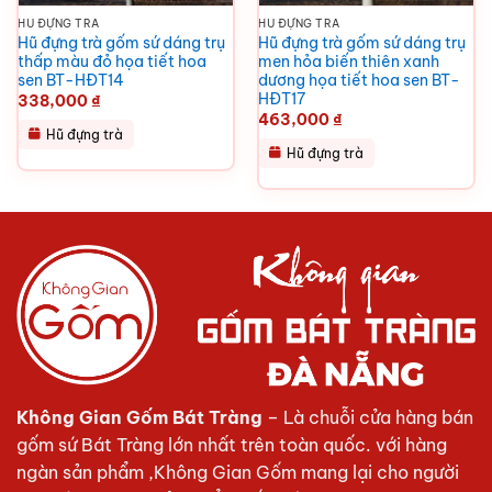
HŨ ĐỰNG TRÀ
HŨ ĐỰNG TRÀ
Hũ đựng trà gốm sứ dáng trụ
Hũ đựng trà gốm sứ dáng trụ
thấp màu đỏ họa tiết hoa
men hỏa biến thiên xanh
sen BT-HĐT14
dương họa tiết hoa sen BT-
HĐT17
338,000
₫
463,000
₫
Hũ đựng trà
Hũ đựng trà
Không Gian Gốm Bát Tràng
– Là chuỗi cửa hàng bán
gốm sứ Bát Tràng lớn nhất trên toàn quốc. với hàng
ngàn sản phẩm ,Không Gian Gốm mang lại cho người