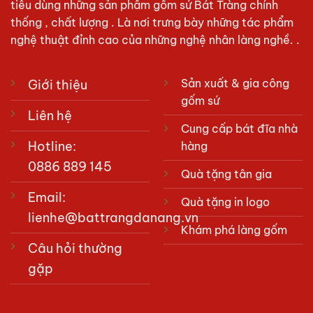
tiêu dùng những sản phẩm gốm sứ Bát Tràng chính
thống , chất lượng . Là nơi trưng bày những tác phẩm
nghệ thuật đỉnh cao của những nghệ nhân làng nghề. .
Sản xuất & gia công
Giới thiệu
gốm sứ
Liên hệ
Cung cấp bát đĩa nhà
Hotline:
hàng
0886 889 145
Quà tặng tân gia
Email:
Quà tặng in logo
lienhe@battrangdanang.vn
Khám phá làng gốm
Câu hỏi thường
gặp