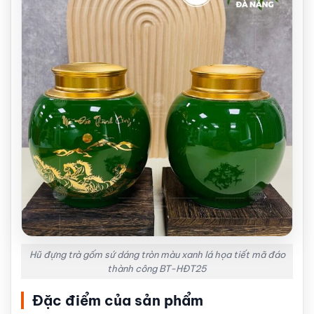
Hũ đựng trà gốm sứ dáng tròn màu xanh lá họa tiết mã đáo
thành công BT-HĐT25
Đặc điểm của sản phẩm