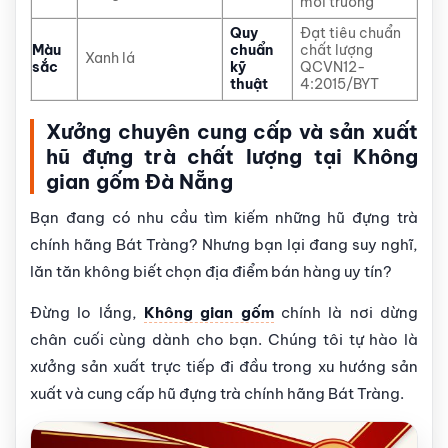
môi trường
Quy
Đạt tiêu chuẩn
Màu
chuẩn
chất lượng
Xanh lá
sắc
kỹ
QCVN12-
thuật
4:2015/BYT
Xưởng chuyên cung cấp và sản xuất
hũ đựng trà chất lượng tại Không
gian gốm Đà Nẵng
Bạn đang có nhu cầu tìm kiếm những hũ đựng trà
chính hãng Bát Tràng? Nhưng bạn lại đang suy nghĩ,
lăn tăn không biết chọn địa điểm bán hàng uy tín?
Đừng lo lắng,
Không gian gốm
chính là nơi dừng
chân cuối cùng dành cho bạn. Chúng tôi tự hào là
xưởng sản xuất trực tiếp đi đầu trong xu hướng sản
xuất và cung cấp hũ đựng trà chính hãng Bát Tràng.