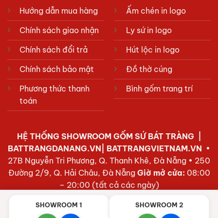
Hướng dẫn mua hàng
Ấm chén in logo
Chính sách giao nhận
Ly sứ in logo
Chính sách đổi trả
Hút lộc in logo
Chính sách bảo mật
Đồ thờ cúng
Phương thức thanh
Bình gốm trang trí
toán
HỆ THỐNG SHOWROOM
GỐM SỨ BÁT TRÀNG
|
BATTRANGDANANG.VN| BATTRANGVIETNAM.VN
•
27B Nguyễn Tri Phương, Q. Thanh Khê, Đà Nẵng • 250
Đường 2/9, Q. Hải Châu, Đà Nẵng
Giờ mở cửa:
08:00
– 20:00 (tất cả các ngày)
SHOWROOM 1
SHOWROOM 2