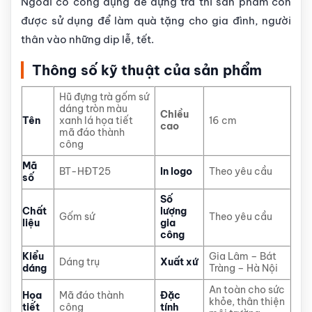
Ngoài có công dụng để đựng trà thì sản phẩm còn
được sử dụng để làm quà tặng cho gia đình, người
thân vào những dip lễ, tết.
Thông số kỹ thuật của sản phẩm
Hũ đựng trà gốm sứ
dáng tròn màu
Chiều
Tên
xanh lá họa tiết
16 cm
cao
mã đáo thành
công
Mã
BT-HĐT25
In logo
Theo yêu cầu
số
Số
Chất
lượng
Gốm sứ
Theo yêu cầu
liệu
gia
công
Kiểu
Gia Lâm – Bát
Dáng trụ
Xuất xứ
dáng
Tràng – Hà Nội
An toàn cho sức
Họa
Mã đáo thành
Đặc
khỏe, thân thiện
tiết
công
tính