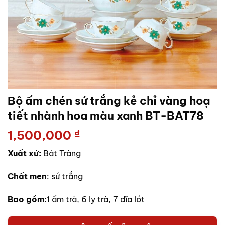
Bộ ấm chén sứ trắng kẻ chỉ vàng hoạ
tiết nhành hoa màu xanh BT-BAT78
1,500,000
₫
Xuất xứ:
Bát Tràng
Chất men
: sứ trắng
Bao gồm:
1 ấm trà, 6 ly trà, 7 dĩa lót