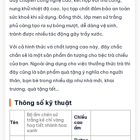
dây chuyền công nghệ cao, kết hợp với thủ công,
nung khử nhiệt độ cao, lọc tạp chất đảm bảo an toàn
sức khoẻ khi sử dụng. Đồng thời, lớp men sứ trắng
phủ càng tạo ra sự bóng mượt, dễ dàng vệ sinh,
tránh được nhiều tác động gây trầy xước.
Với cả hình thức và chất lượng cao này, đây chắc
chắn sẽ là một sản phẩm ấn tượng cho tiệc trà chiều
của bạn. Ngoài ứng dụng cho việc thưởng thức trà thì
đây cũng là sản phẩm quà tặng ý nghĩa cho người
thân, bạn bè trong nhiều dịp như nhà mới, khai
trương, quà tặng tết…
Thông số kỹ thuật
Bộ ấm chén sứ
Chiều
trắng kẻ chỉ vàng
Tên
cao
hoạ tiết nhành hoa
ấm
xanh