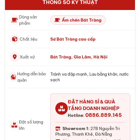
THÔNG SỐ KỸ THUẬT
Dòng sản
Ấm chén Bát Tràng
phẩm
Chất liệu
Sứ Bát Tràng cao cấp
Xuất xứ
Bát Tràng, Gia Lâm, Hà Nội
Hướng dẫn bảo
Tránh va đập mạnh, Lau bằng khăn, nước
sạch
quản
ĐẶT HÀNG SỈ & QUÀ
TẶNG DOANH NGHIỆP
0886.889.145
Hotline:
Đặt số lượng
lớn
Showroom 1:
27B Nguyễn Tri
Phương, Thanh Khê, Đà Nẵng