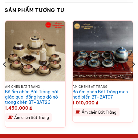
SẢN PHẨM TƯƠNG TỰ
ẤM CHÉN BÁT TRÀNG
ẤM CHÉN BÁT TRÀNG
Bộ ấm chén Bát Tràng bát
Bộ ấm chén Bát Tràng men
giác quai đồng hoa đỏ nở
hoả biến BT-BAT07
trong chén BT-BAT26
1,010,000
₫
1,450,000
₫
Ấm chén Bát Tràng
Ấm chén Bát Tràng