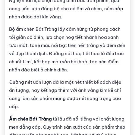
Nghệ nhân lựa chọn dáng bình bầu tròn phính, quai
cong uốn lượn đồng bộ cho cả ấm và chén, núm nắp
nhọn được dát kín vàng.
Bộ ấm chén Bát Tràng lấy cảm hứng từ phong cách
tối giản cổ điển, lựa chọn hoạ tiết nhành hoa xanh
tươi mắt, tone màu nổi bật trên nền trắng và đem đến
vẻ đẹp thanh lịch. Đường nét hoạ tiết hoa lá đều trau
chuốt tỉ mỉ, kết hợp màu sắc hài hoà, tạo nên điểm
nhấn đặc biệt ở chính diện.
Đường nét uốn lượn đã là một nét thiết kế cách điệu
ấn tượng, nay kết hợp thêm với ánh vàng kim kẻ chỉ
càng làm sản phẩm mang được nét sang trọng cao
cấp.
Ấm chén Bát Tràng
từ lâu đã nổi tiếng với chất lượng
men đẳng cấp. Quy trình sản xuất của sản phẩm theo