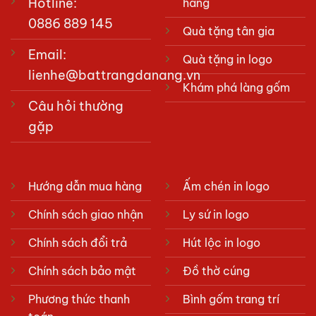
Hotline:
hàng
0886 889 145
Quà tặng tân gia
Email:
Quà tặng in logo
lienhe@battrangdanang.vn
Khám phá làng gốm
Câu hỏi thường
gặp
Hướng dẫn mua hàng
Ấm chén in logo
Chính sách giao nhận
Ly sứ in logo
Chính sách đổi trả
Hút lộc in logo
Chính sách bảo mật
Đồ thờ cúng
Phương thức thanh
Bình gốm trang trí