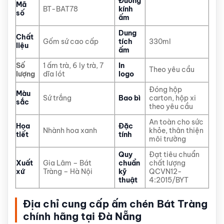
Đường
Mã
BT-BAT78
kính
số
ấm
Dung
Chất
Gốm sứ cao cấp
tích
330ml
liệu
ấm
Số
1 ấm trà, 6 ly trà, 7
In
Theo yêu cầu
lượng
dĩa lót
logo
Đóng hộp
Màu
Sứ trắng
Bao bì
carton, hộp xi
sắc
theo yêu cầu
An toàn cho sức
Họa
Đặc
Nhành hoa xanh
khỏe, thân thiện
tiết
tính
môi trường
Quy
Đạt tiêu chuẩn
Xuất
Gia Lâm – Bát
chuẩn
chất lượng
xứ
Tràng – Hà Nội
kỹ
QCVN12-
thuật
4:2015/BYT
Địa chỉ cung cấp ấm chén Bát Tràng
chính hãng tại Đà Nẵng