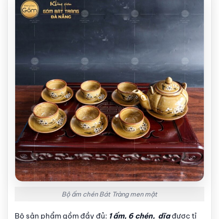
Bộ ấm chén Bát Tràng men mật
Bộ sản phẩm gồm đầy đủ:
1 ấm, 6 chén, dĩa
được tỉ