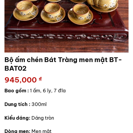
Bộ ấm chén Bát Tràng men mật BT-
BAT02
945,000
₫
Bao gồm :
1 ấm, 6 ly, 7 đĩa
Dung tích :
300ml
Kiểu dáng:
Dáng tròn
Dòng men:
Men mật