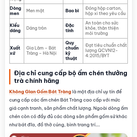
Dòng
Đóng hộp carton,
Men mật
Bao bì
men
hộp xi theo yêu cầu
An toàn cho sức
Kiểu
Đặc
Dáng tròn
khỏe, thân thiện
dáng
tính
môi trường
Quy
Đạt tiêu chuẩn chất
Xuất
Gia Lâm – Bát
chuẩn
lượng QCVN12-
xứ
Tràng – Hà Nội
kỹ
4:2015/BYT
thuật
Địa chỉ cung cấp bộ ấm chén thưởng
trà chính hãng
Không Gian Gốm Bát Tràng
là một địa chỉ uy tín để
cung cấp các ấm chén Bát Tràng cao cấp với mức
giá cạnh tranh, sản phẩm chất lượng. Ngoài dòng ấm
chén còn có đầy đủ các dòng sản phẩm gốm sứ khác
như bát đĩa, đồ thờ cúng, bình trang trí….