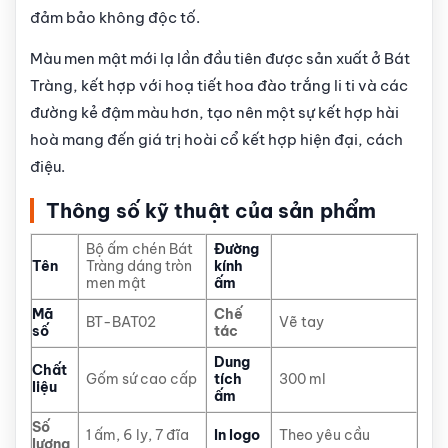
đảm bảo không độc tố.
Màu men mật mới lạ lần đầu tiên được sản xuất ở Bát
Tràng, kết hợp với hoạ tiết hoa đào trắng li ti và các
đường kẻ đậm màu hơn, tạo nên một sự kết hợp hài
hoà mang đến giá trị hoài cổ kết hợp hiện đại, cách
điệu.
Thông số kỹ thuật của sản phẩm
Bộ ấm chén Bát
Đường
Tên
Tràng dáng tròn
kính
men mật
ấm
Mã
Chế
BT-BAT02
Vẽ tay
số
tác
Dung
Chất
Gốm sứ cao cấp
tích
300 ml
liệu
ấm
Số
1 ấm, 6 ly, 7 đĩa
In logo
Theo yêu cầu
lượng