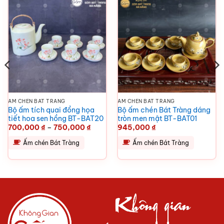
ẤM CHÉN BÁT TRÀNG
ẤM CHÉN BÁT TRÀNG
Bộ ấm tích quai đồng họa
Bộ ấm chén Bát Tràng dáng
tiết hoa sen hồng BT-BAT20
tròn men mật BT-BAT01
Khoảng
700,000
₫
–
750,000
₫
945,000
₫
giá:
từ
Ấm chén Bát Tràng
Ấm chén Bát Tràng
700,000 ₫
đến
750,000 ₫