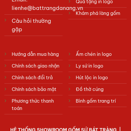
Quà tặng in logo
lienhe@battrangdanang.vn
Khám phá làng gốm
Câu hỏi thường
gặp
Hướng dẫn mua hàng
Ấm chén in logo
Chính sách giao nhận
Ly sứ in logo
Chính sách đổi trả
Hút lộc in logo
Chính sách bảo mật
Đồ thờ cúng
Phương thức thanh
Bình gốm trang trí
toán
HỆ THỐNG SHOWROOM
GỐM SỨ BÁT TRÀNG
|