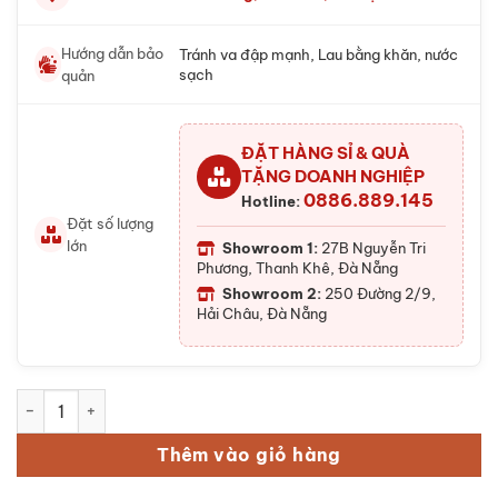
Hướng dẫn bảo
Tránh va đập mạnh, Lau bằng khăn, nước
sạch
quản
ĐẶT HÀNG SỈ & QUÀ
TẶNG DOANH NGHIỆP
0886.889.145
Hotline:
Đặt số lượng
lớn
Showroom 1:
27B Nguyễn Tri
Phương, Thanh Khê, Đà Nẵng
Showroom 2:
250 Đường 2/9,
Hải Châu, Đà Nẵng
Bộ tranh gốm Đông Hồ - Vinh Hoa Phú Quý số lượng
Thêm vào giỏ hàng