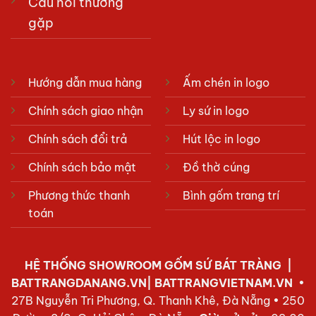
Câu hỏi thường
gặp
Hướng dẫn mua hàng
Ấm chén in logo
Chính sách giao nhận
Ly sứ in logo
Chính sách đổi trả
Hút lộc in logo
Chính sách bảo mật
Đồ thờ cúng
Phương thức thanh
Bình gốm trang trí
toán
HỆ THỐNG SHOWROOM
GỐM SỨ BÁT TRÀNG
|
BATTRANGDANANG.VN| BATTRANGVIETNAM.VN
•
27B Nguyễn Tri Phương, Q. Thanh Khê, Đà Nẵng • 250