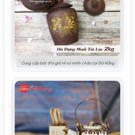
Cung cấp bát đĩa giá rẻ sứ minh châu tại Đà Nẵng