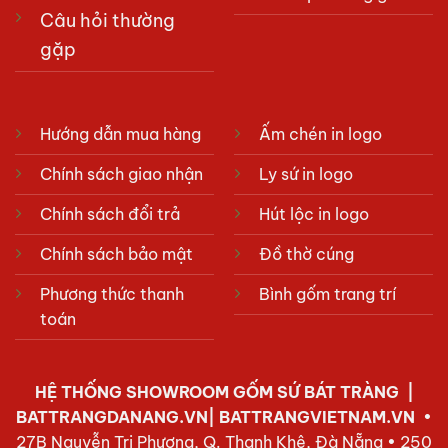
Câu hỏi thường
gặp
Hướng dẫn mua hàng
Ấm chén in logo
Chính sách giao nhận
Ly sứ in logo
Chính sách đổi trả
Hút lộc in logo
Chính sách bảo mật
Đồ thờ cúng
Phương thức thanh
Bình gốm trang trí
toán
HỆ THỐNG SHOWROOM
GỐM SỨ BÁT TRÀNG
|
BATTRANGDANANG.VN| BATTRANGVIETNAM.VN
•
27B Nguyễn Tri Phương, Q. Thanh Khê, Đà Nẵng • 250