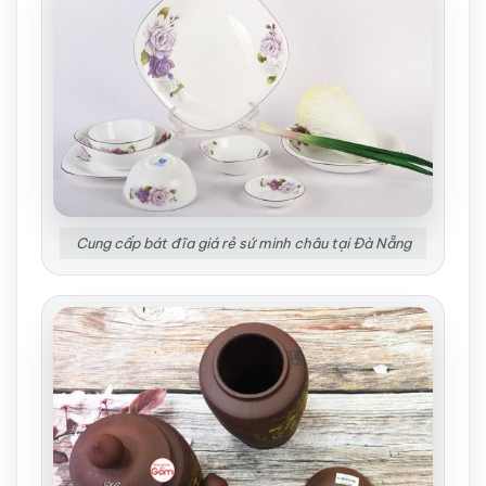
Cung cấp bát đĩa giá rẻ sứ minh châu tại Đà Nẵng