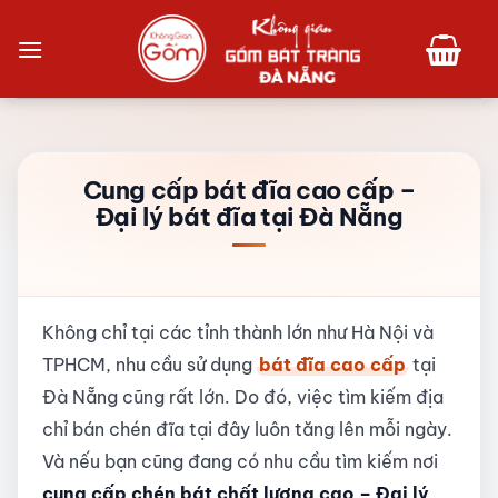
Bỏ
qua
nội
dung
Cung cấp bát đĩa cao cấp –
Đại lý bát đĩa tại Đà Nẵng
Không chỉ tại các tỉnh thành lớn như Hà Nội và
TPHCM, nhu cầu sử dụng
bát đĩa cao cấp
tại
Đà Nẵng cũng rất lớn. Do đó, việc tìm kiếm địa
chỉ bán chén đĩa tại đây luôn tăng lên mỗi ngày.
Và nếu bạn cũng đang có nhu cầu tìm kiếm nơi
cung cấp chén bát chất lượng cao – Đại lý